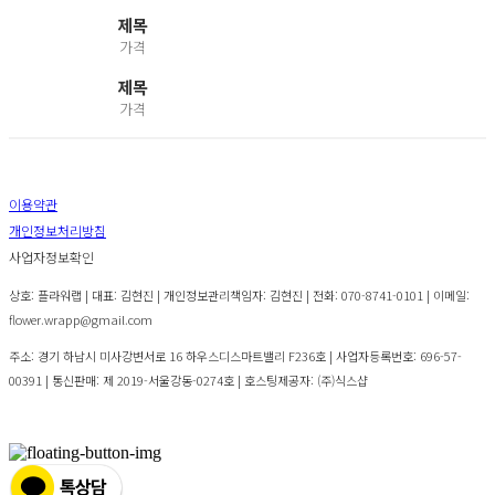
제목
가격
제목
가격
이용약관
개인정보처리방침
사업자정보확인
상호: 플라워랩 | 대표: 김현진 | 개인정보관리책임자: 김현진 | 전화: 070-8741-0101 | 이메일:
flower.wrapp@gmail.com
주소: 경기 하남시 미사강변서로 16 하우스디스마트밸리 F236호 | 사업자등록번호:
696-57-
00391
| 통신판매:
제 2019-서울강동-0274호
| 호스팅제공자: (주)식스샵